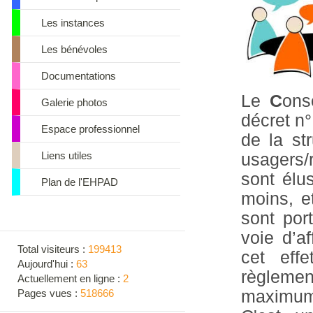
Les instances
Les bénévoles
Documentations
Le
C
ons
Galerie photos
décret n
Espace professionnel
de la st
Liens utiles
usagers/
sont élu
Plan de l'EHPAD
moins, e
sont por
voie d’a
Total visiteurs :
199413
cet effe
Aujourd'hui :
63
règleme
Actuellement en ligne :
2
maximum,
Pages vues :
518666