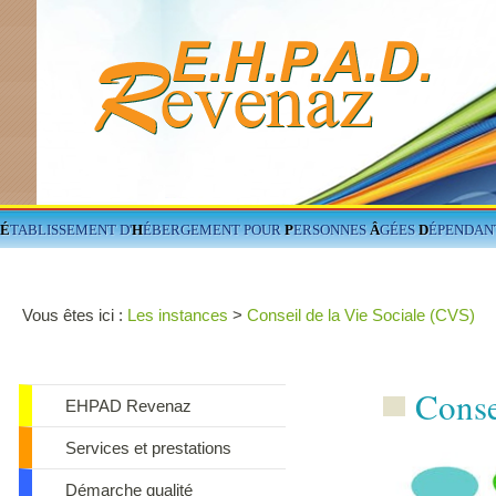
É
TABLISSEMENT D'
H
ÉBERGEMENT POUR
P
ERSONNES
Â
GÉES
D
ÉPENDAN
Vous êtes ici :
Les instances
>
Conseil de la Vie Sociale (CVS)
Conse
EHPAD Revenaz
Services et prestations
Démarche qualité