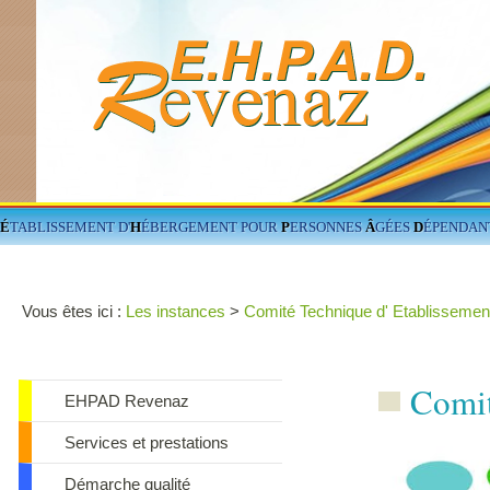
É
TABLISSEMENT D'
H
ÉBERGEMENT POUR
P
ERSONNES
Â
GÉES
D
ÉPENDAN
Vous êtes ici :
Les instances
>
Comité Technique d' Etablissemen
Comit
EHPAD Revenaz
Services et prestations
Démarche qualité