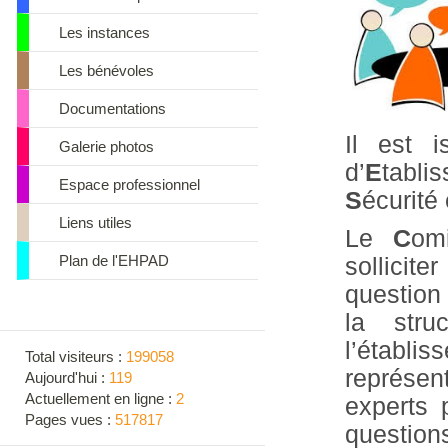
Les instances
Les bénévoles
Documentations
Il est 
Galerie photos
d’
E
tabli
Espace professionnel
S
écurité
Liens utiles
Le
C
om
Plan de l'EHPAD
sollicite
question
la stru
l’établi
Total visiteurs :
199058
représe
Aujourd'hui :
119
Actuellement en ligne :
2
experts 
Pages vues :
517817
question